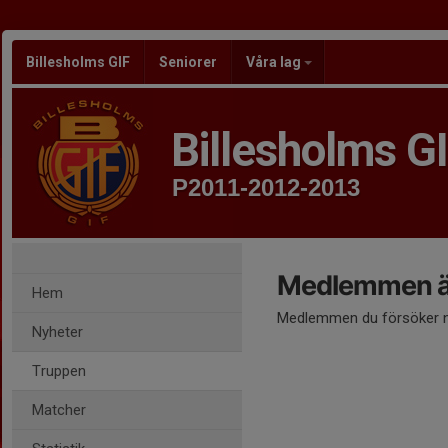
Billesholms GIF
Seniorer
Våra lag
Billesholms G
P2011-2012-2013
Medlemmen är
Hem
Medlemmen du försöker nå
Nyheter
Truppen
Matcher