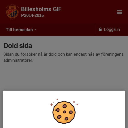
Billesholms GIF
P2014-2015
Logga in
Till hemsidan
Dold sida
Sidan du försöker nå är dold och kan endast nås av föreningens
administratörer.