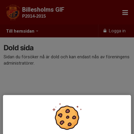
Billesholms GIF
P2014-2015
Logga in
Till hemsidan
Dold sida
Sidan du försöker nå är dold och kan endast nås av föreningens
administratörer.