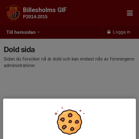
Billesholms GIF
P2014-2015
Logga in
Till hemsidan
Dold sida
Sidan du försöker nå är dold och kan endast nås av föreningens
administratörer.