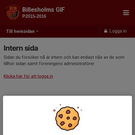
Billesholms GIF
P2015-2016
Logga in
Till hemsidan
Intern sida
Sidan du försöker nå är intern och kan endast nås av de som
tillhör sidan samt föreningens administratörer.
Klicka här för att logga in