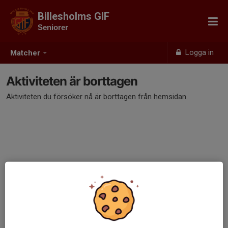
Billesholms GIF
Seniorer
Logga in
Matcher
Aktiviteten är borttagen
Aktiviteten du försöker nå är borttagen från hemsidan.