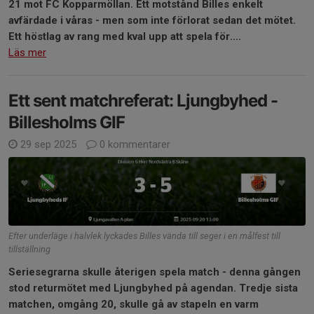
21 mot FC Kopparmöllan. Ett motstånd Billes enkelt
avfärdade i våras - men som inte förlorat sedan det mötet.
Ett höstlag av rang med kval upp att spela för....
Läs mer
Ett sent matchreferat: Ljungbyhed -
Billesholms GIF
29 sep 2025
0 kommentarer
Efter underläge i halvlek lyckades Billes vända till seger i en målfest till
tillställning
Seriesegrarna skulle återigen spela match - denna gången
stod returmötet med Ljungbyhed på agendan. Tredje sista
matchen, omgång 20, skulle gå av stapeln en varm