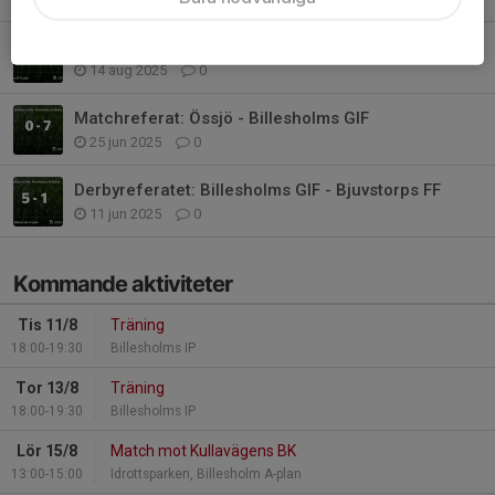
Matchreferat: Strövelstorp - Billesholms GIF
14 aug 2025
0
Matchreferat: Össjö - Billesholms GIF
25 jun 2025
0
Derbyreferatet: Billesholms GIF - Bjuvstorps FF
11 jun 2025
0
Kommande aktiviteter
Tis 11/8
Träning
18:00-19:30
Billesholms IP
Tor 13/8
Träning
18:00-19:30
Billesholms IP
Lör 15/8
Match mot Kullavägens BK
13:00-15:00
Idrottsparken, Billesholm A-plan