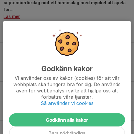
septemberlördag mot ett hemmalag med mycket att spela
för....
Läs mer
Fler nyheter
Guldreferatet: Billesholms GIF - IF Salamis
17 sep 2025
0
Godkänn kakor
Matchreferat: Kvidinge - Billesholms GIF
11 sep 2025
0
Vi använder oss av kakor (cookies) för att vår
webbplats ska fungera bra för dig. De används
Matchreferat: Billesholms GIF - Hasslarps BK
även för webbanalys i syfte att hjälpa oss att
4 sep 2025
0
förbättra våra tjänster.
Så använder vi cookies
Ett sent matchreferat: Mörarps IF - Billesholms GIF
2 sep 2025
0
Godkänn alla kakor
Matchreferat: Billesholms GIF - Röstånga IS
Bara nödvändiga
28 aug 2025
0