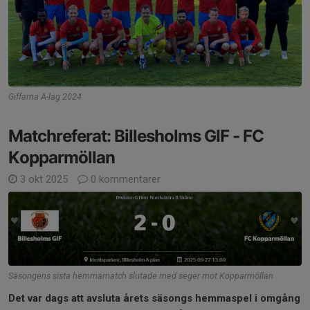
Giffarna A-lag 2024
Matchreferat: Billesholms GIF - FC
Kopparmöllan
3 okt 2025
0 kommentarer
Säsongens sista hemmamatch slutade med seger mot Kopparmöllan
Det var dags att avsluta årets säsongs hemmaspel i omgång