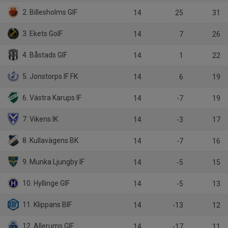
2. Billesholms GIF
14
25
31
3. Ekets GoIF
14
7
26
4. Båstads GIF
14
1
22
5. Jonstorps IF FK
14
6
19
6. Västra Karups IF
14
-7
19
7. Vikens IK
14
-3
17
8. Kullavägens BK
14
-7
16
9. Munka Ljungby IF
14
-5
15
10. Hyllinge GIF
14
-5
13
11. Klippans BIF
14
-13
12
12. Allerums GIF
14
-17
11