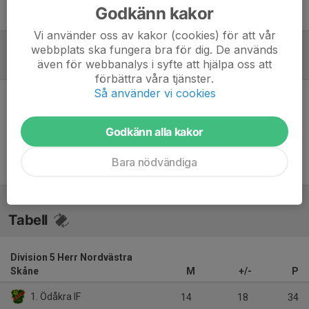
Godkänn kakor
Simon Hammar Johnsson
Tränare
Vi använder oss av kakor (cookies) för att vår
webbplats ska fungera bra för dig. De används
även för webbanalys i syfte att hjälpa oss att
Referat
förbättra våra tjänster.
Så använder vi cookies
Inget referat skrivet
Godkänn alla kakor
Bara nödvändiga
Tabell
Division 5 Herr Nordvästra
Skåne
M
+/-
P
1. Ödåkra IF
14
18
34