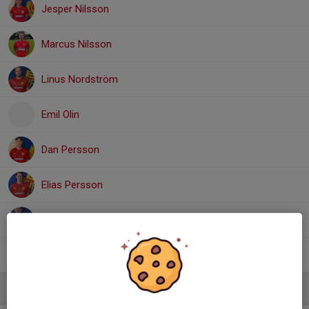
Jesper Nilsson
Marcus Nilsson
Linus Nordström
Emil Olin
Dan Persson
Elias Persson
Viktor Petersen
Hampus Wennerberg
Ledare