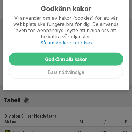
Godkänn kakor
Oskar Ranudd
Assisterande tränare
Vi använder oss av kakor (cookies) för att vår
webbplats ska fungera bra för dig. De används
även för webbanalys i syfte att hjälpa oss att
Referat
förbättra våra tjänster.
Så använder vi cookies
Inget referat skrivet
Godkänn alla kakor
Bara nödvändiga
Tabell
Division 5 Herr Nordvästra
Skåne
M
+/-
P