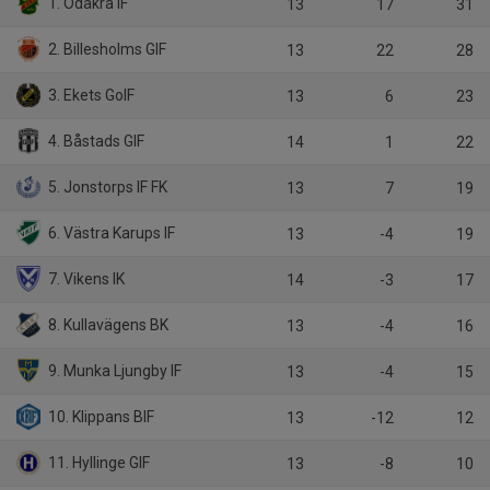
1. Ödåkra IF
13
17
31
2. Billesholms GIF
13
22
28
3. Ekets GoIF
13
6
23
4. Båstads GIF
14
1
22
5. Jonstorps IF FK
13
7
19
6. Västra Karups IF
13
-4
19
7. Vikens IK
14
-3
17
8. Kullavägens BK
13
-4
16
9. Munka Ljungby IF
13
-4
15
10. Klippans BIF
13
-12
12
11. Hyllinge GIF
13
-8
10