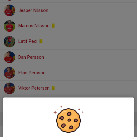
Jesper Nilsson
Marcus Nilsson
Latif Peci
Dan Persson
Elias Persson
Viktor Petersen
Alexander Wiberg
Ledare
Simon Hammar Johnsson
Tränare