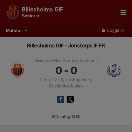
Billesholms GIF
Seniorer
Logga in
Matcher
Billesholms GIF - Jonstorps IF FK
Division 5 Herr Nordvästra Skåne
0 - 0
2 maj, 13:00, Idrottsparken,
Billesholm A-plan
Samling 12:00