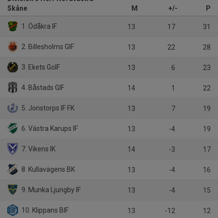
Skåne
M
+/-
P
1. Ödåkra IF
13
17
31
2. Billesholms GIF
13
22
28
3. Ekets GoIF
13
6
23
4. Båstads GIF
14
1
22
5. Jonstorps IF FK
13
7
19
6. Västra Karups IF
13
-4
19
7. Vikens IK
14
-3
17
8. Kullavägens BK
13
-4
16
9. Munka Ljungby IF
13
-4
15
10. Klippans BIF
13
-12
12