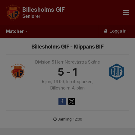
Billesholms GIF
Seniorer
Logga in
Matcher
Billesholms GIF - Klippans BIF
Division 5 Herr Nordvästra Skåne
5 - 1
6 jun, 13:00, Idrottsparken,
Billesholm A-plan
Samling 12:00