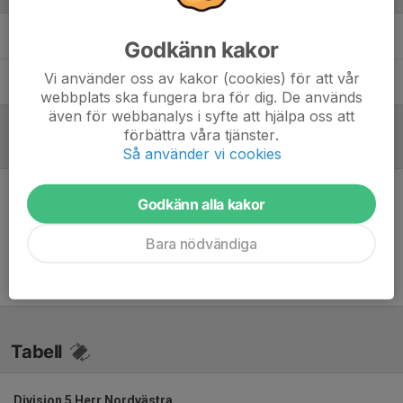
Simon Hammar Johnsson
Tränare
Godkänn kakor
Vi använder oss av kakor (cookies) för att vår
Oskar Ranudd
Assisterande tränare
webbplats ska fungera bra för dig. De används
även för webbanalys i syfte att hjälpa oss att
förbättra våra tjänster.
Referat
Så använder vi cookies
Godkänn alla kakor
Inget skrivet
Bara nödvändiga
Tabell
Division 5 Herr Nordvästra