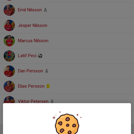
Emil Nilsson
Jesper Nilsson
Marcus Nilsson
Latif Peci
Dan Persson
Elias Persson
Viktor Petersen
Hampus Wennerberg
Ledare