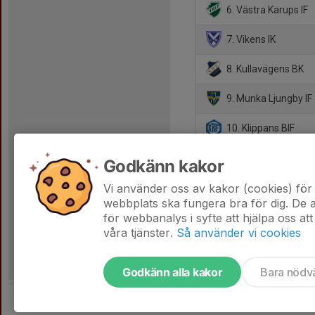
6. Västra Karups IF
7. Vikens IK
8. Kullavägens BK
9. Munka Ljungby IF
10. Klippans BIF
11. Hyllinge GIF
Godkänn kakor
12. Allerums GIF
Vi använder oss av kakor (cookies) för 
webbplats ska fungera bra för dig. De
för webbanalys i syfte att hjälpa oss att
våra tjänster.
Så använder vi cookies
Godkänn alla kakor
Bara nödv
Tjäna pengar till laget