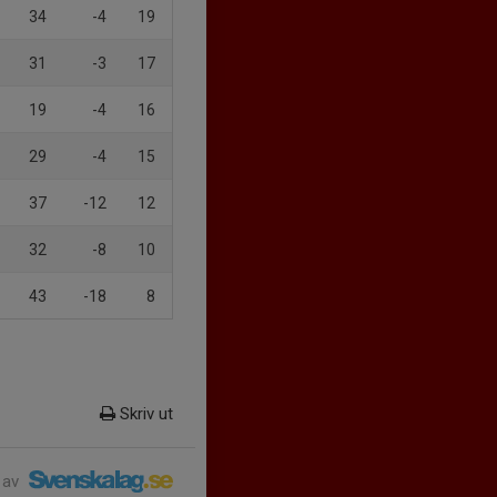
34
-4
19
31
-3
17
19
-4
16
29
-4
15
37
-12
12
32
-8
10
43
-18
8
Skriv ut
 av