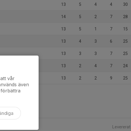
13
5
4
4
30
14
5
2
7
28
13
5
1
7
15
13
4
3
6
25
13
3
3
7
25
13
2
4
7
24
att vår
13
2
2
9
25
 används även
 förbättra
ändiga
Levererat