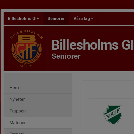
Billesholms GIF
Seniorer
Våra lag
Billesholms G
Seniorer
Hem
Nyheter
Truppen
Matcher