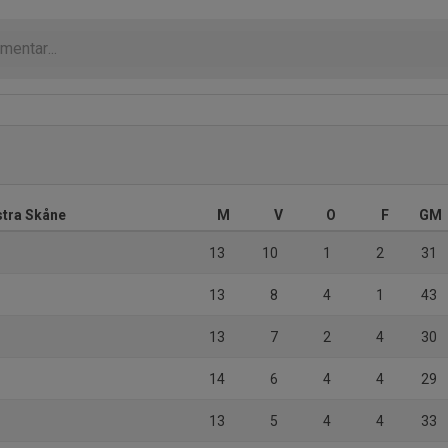
stra Skåne
M
V
O
F
GM
13
10
1
2
31
13
8
4
1
43
13
7
2
4
30
14
6
4
4
29
13
5
4
4
33