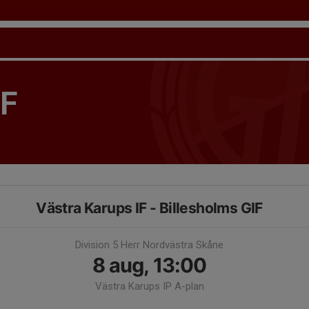
IF
Västra Karups IF - Billesholms GIF
Division 5 Herr Nordvästra Skåne
8 aug, 13:00
Västra Karups IP A-plan