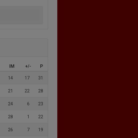
IM
+/-
P
14
17
31
21
22
28
24
6
23
28
1
22
26
7
19