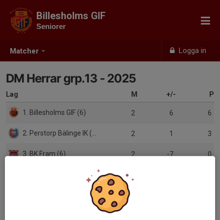
Billesholms GIF
Seniorer
Logga in
Matcher
DM Herrar grp.13 - 2025
Lag
M
+/-
P
1. Billesholms GIF (6)
2
6
6
2. Perstorp Bälinge IK (5)
2
1
3
3. BK Fram (6)
2
-7
0