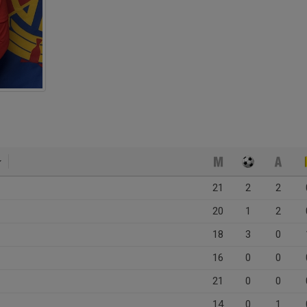
21
2
2
20
1
2
18
3
0
16
0
0
21
0
0
14
0
1