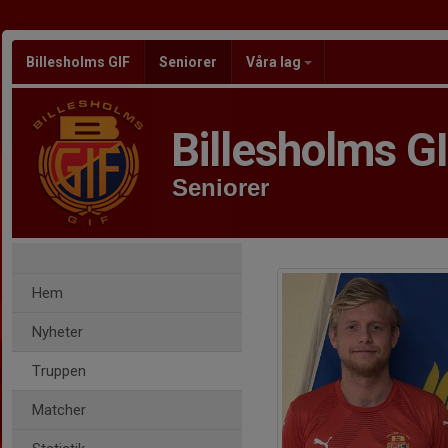
Billesholms GIF
Seniorer
Våra lag
Billesholms G
Seniorer
Hem
Nyheter
Truppen
Matcher