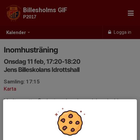
Billesholms GIF
P2017
Logga in
Kalender
Inomhusträning
Onsdag 11 feb, 17:20-18:20
Jens Billeskolans Idrottshall
Samling: 17:15
Karta
Medtag vattenflaska, inomhusskor och benskydd.
Inga föräldrar nere i hallen, utan hänvisas till läktaren.