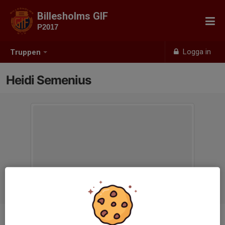
Billesholms GIF
P2017
Logga in
Truppen
Heidi Semenius
Titel
Tränare