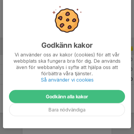
Ålder
9 år
Godkänn kakor
ALLA SERIER
ALLA ÅR
Vi använder oss av kakor (cookies) för att vår
2026
6
0
0
0
webbplats ska fungera bra för dig. De används
även för webbanalys i syfte att hjälpa oss att
2025
9
0
0
0
förbättra våra tjänster.
Så använder vi cookies
Totalt
15
0
0
0
Godkänn alla kakor
Bara nödvändiga