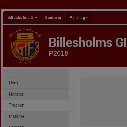
Billesholms GIF
Seniorer
Våra lag
Billesholms G
P2018
Hem
Nyheter
Truppen
Matcher