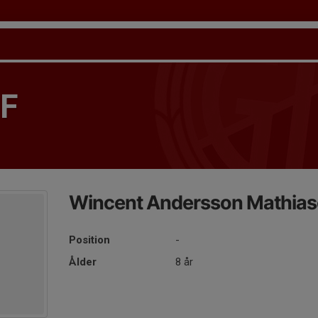
IF
Wincent Andersson Mathia
Position
-
Ålder
8 år