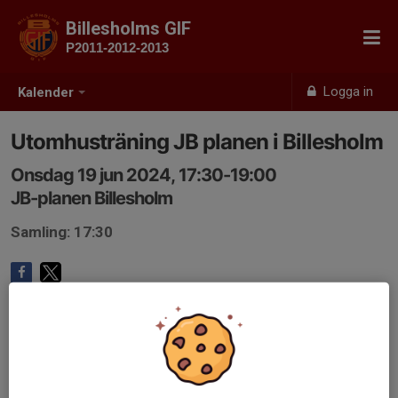
Billesholms GIF
P2011-2012-2013
Logga in
Kalender
Utomhusträning JB planen i Billesholm
Onsdag 19 jun 2024, 17:30-19:00
JB-planen Billesholm
Samling: 17:30