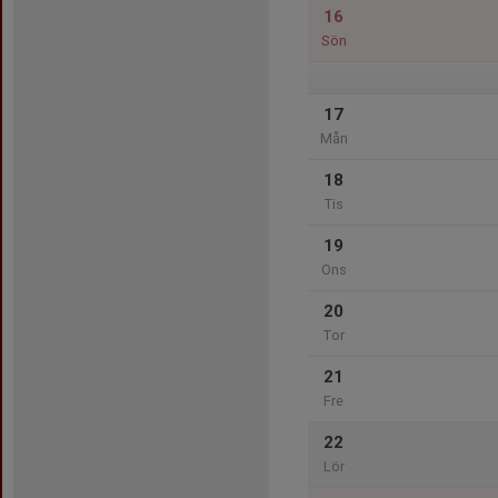
16
Sön
17
Mån
18
Tis
19
Ons
20
Tor
21
Fre
22
Lör