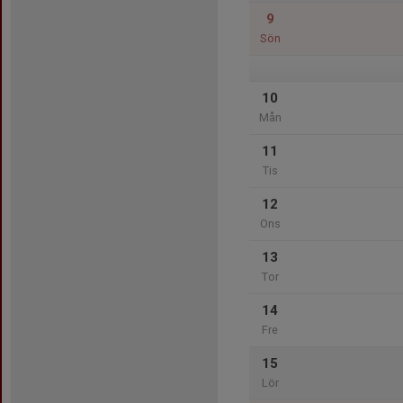
9
Sön
10
Mån
11
Tis
12
Ons
13
Tor
14
Fre
15
Lör