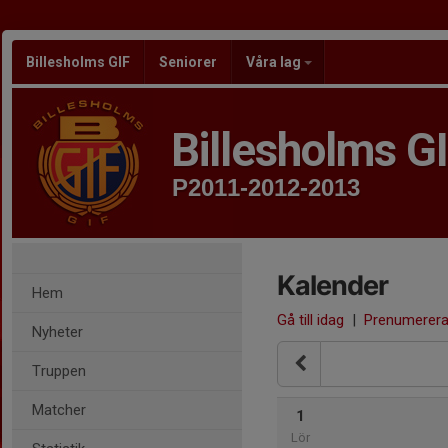
Billesholms GIF
Seniorer
Våra lag
Billesholms G
P2011-2012-2013
Kalender
Hem
Gå till idag
|
Prenumerer
Nyheter
Truppen
Matcher
1
Lör