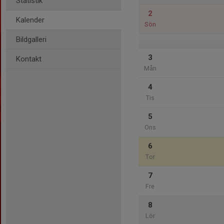
Statistik
2
Kalender
Sön
Bildgalleri
3
Kontakt
Mån
4
Tis
5
Ons
6
Tor
7
Fre
8
Lör