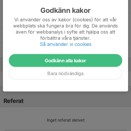
Martynas Minelga
, P2014-2015
Godkänn kakor
Vi använder oss av kakor (cookies) för att vår
Nouh Barhawi
, P2014-2015
webbplats ska fungera bra för dig. De används
även för webbanalys i syfte att hjälpa oss att
Rafael Tilpsson
, P2014-2015
förbättra våra tjänster.
Så använder vi cookies
Tim Olsson
, P2014-2015
Godkänn alla kakor
Ledare
Bara nödvändiga
Rasmus Unnholm
Ledare
Referat
Inget referat skrivet