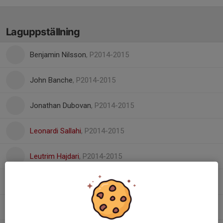
Laguppställning
Benjamin Nilsson
, P2014-2015
John Banche
, P2014-2015
Jonathan Dubovan
, P2014-2015
Leonardi Sallahi
, P2014-2015
Leutrim Hajdari
, P2014-2015
Malte Persson
, P2014-2015
Markus Roman
, P2014-2015