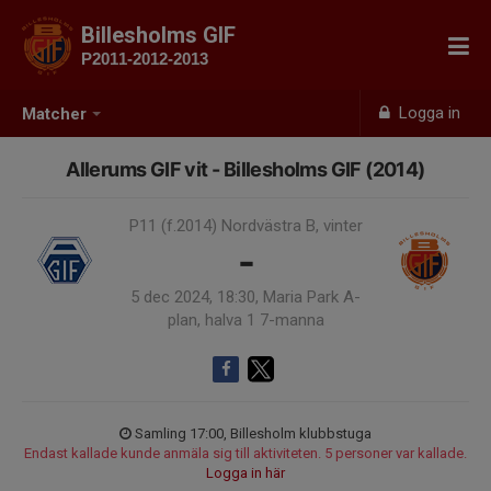
Billesholms GIF
P2011-2012-2013
Logga in
Matcher
Allerums GIF vit - Billesholms GIF (2014)
P11 (f.2014) Nordvästra B, vinter
-
5 dec 2024, 18:30, Maria Park A-
plan, halva 1 7-manna
Samling 17:00, Billesholm klubbstuga
Endast kallade kunde anmäla sig till aktiviteten. 5 personer var kallade.
Logga in här