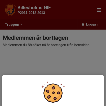
Billesholms GIF
P2011-2012-2013
Logga in
Truppen
Medlemmen är borttagen
Medlemmen du försöker nå är borttagen från hemsidan.