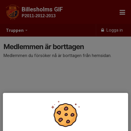
Billesholms GIF
P2011-2012-2013
Logga in
Truppen
Medlemmen är borttagen
Medlemmen du försöker nå är borttagen från hemsidan.