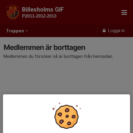
Billesholms GIF
P2011-2012-2013
Logga in
Truppen
Medlemmen är borttagen
Medlemmen du försöker nå är borttagen från hemsidan.