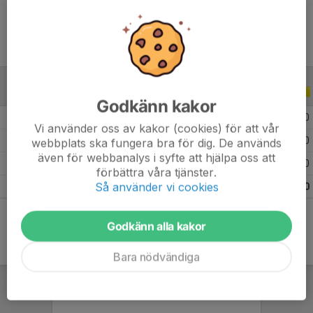
ALLA SERIER
ALLA ÅR
Godkänn kakor
2026
1
0
0
0
Vi använder oss av kakor (cookies) för att vår
2025
11
0
0
0
webbplats ska fungera bra för dig. De används
även för webbanalys i syfte att hjälpa oss att
2024
3
0
0
0
förbättra våra tjänster.
Så använder vi cookies
Totalt
15
0
0
0
Godkänn alla kakor
Bara nödvändiga