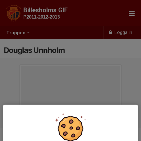
Billesholms GIF
P2011-2012-2013
Logga in
Truppen
Douglas Unnholm
Titel
Ledare