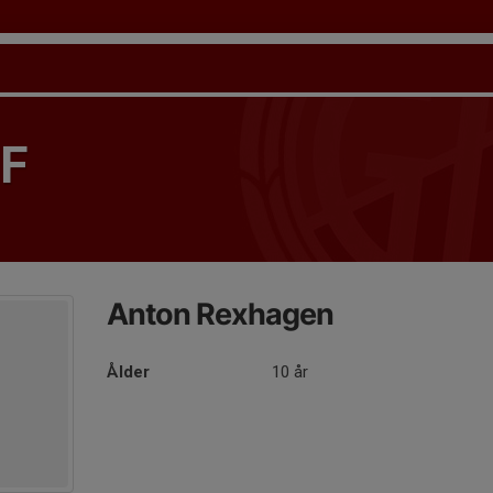
IF
Anton Rexhagen
Ålder
10 år