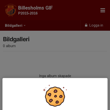
Billesholms GIF
P2015-2016
Logga in
Bildgalleri
Bildgalleri
0 album
Inga album skapade