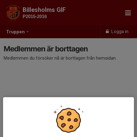
Billesholms GIF
P2015-2016
Logga in
Truppen
Medlemmen är borttagen
Medlemmen du försöker nå är borttagen från hemsidan.