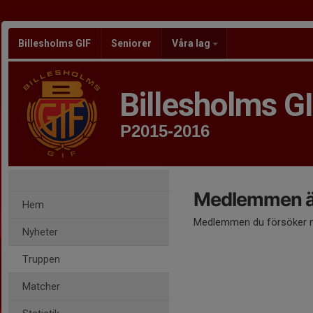
Billesholms GIF
Seniorer
Våra lag
Billesholms G
P2015-2016
Medlemmen är
Hem
Medlemmen du försöker nå
Nyheter
Truppen
Matcher