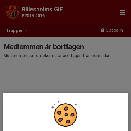
Billesholms GIF
P2015-2016
Logga in
Truppen
Medlemmen är borttagen
Medlemmen du försöker nå är borttagen från hemsidan.