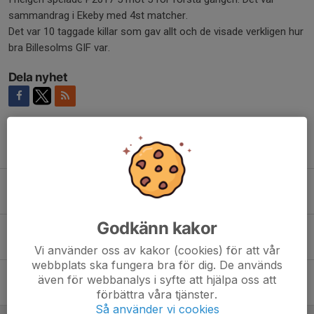
sammandrag i Ekeby med 4st matcher.
Det var 10 taggade killar som gav allt och de visade verkligen hur
bra Billesolms GIF var.
Dela nyhet
Tidigare nyheter
GoWell Cupen, Åstorp
17 maj, 16:12
1
Godkänn kakor
Första seriematchen avklarad!
13 apr, 08:19
0
Vi använder oss av kakor (cookies) för att vår
webbplats ska fungera bra för dig. De används
Kamratcupen 2026
även för webbanalys i syfte att hjälpa oss att
5 apr, 18:18
0
förbättra våra tjänster.
Så använder vi cookies