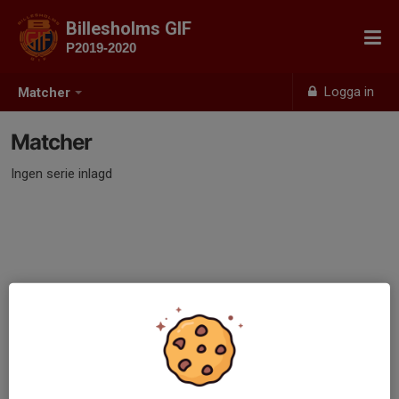
Billesholms GIF
P2019-2020
Logga in
Matcher
Matcher
Ingen serie inlagd