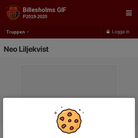
Billesholms GIF
P2019-2020
Logga in
Truppen
Neo Liljekvist
Ålder
7 år