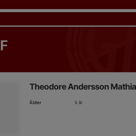
IF
Theodore Andersson Mathi
Ålder
6 år