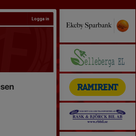
Logga in
asen