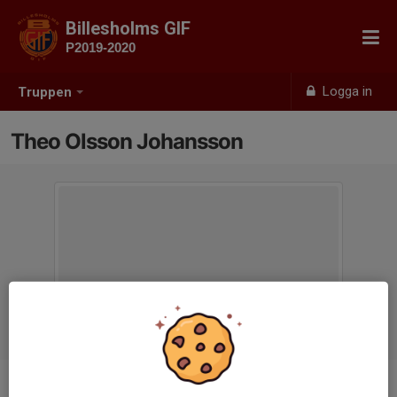
Billesholms GIF
P2019-2020
Logga in
Truppen
Theo Olsson Johansson
Ålder
6 år