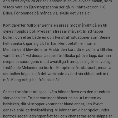
och efter dryga 20 curlar Hansson in en väl avvägd sådan, som
vi tack vare en Bjuvstorpspanna ser gå in i nättaket och 1-0
Billes. Förlösande på många vis, skulle det visa sig!
Kort därefter fullföljer Benne en press mot målvakt på en till
synes hopplös boll. Pressen stressar målvakt till att tappa
bollen, och efter både en och två straffsituationer som Benne
helt sonika krigar sig till, får han klent betalt i en hörna.
Men så klent blev det inte. Vi slår den kort, då vi vid flera tillfällen
varit 2 mot 1 vid dessa. Jesper får tillbaka på överlapp, där han
sveper in säsongens mest avsiktliga framspelning till en väldigt
fristående Melander på bortre. En optimal förstatouch, innan vi
ser bollen böjas in på det vackraste av sätt via ribban och in i
mål. Klang och jubel från alla håll!
Spelet fortsätter att ligga i våra händer även om den stundtals
slarvades lite. Ett par varningar hinner delas ut i mitten av
halvleken, där vi stoppar kontringar bland annat, i en övrigt
ganska snäll derbytillställning. Vi känner att vi har spelet under
kontroll sedan ledningsmålet föll och chanserna som släpps är