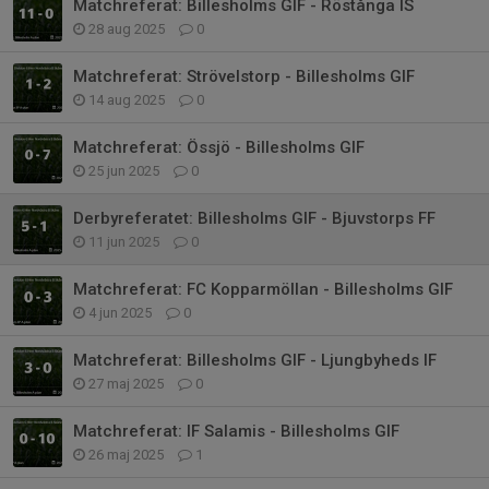
Matchreferat: Billesholms GIF - Röstånga IS
28 aug 2025
0
Matchreferat: Strövelstorp - Billesholms GIF
14 aug 2025
0
Matchreferat: Össjö - Billesholms GIF
25 jun 2025
0
Derbyreferatet: Billesholms GIF - Bjuvstorps FF
11 jun 2025
0
Matchreferat: FC Kopparmöllan - Billesholms GIF
4 jun 2025
0
Matchreferat: Billesholms GIF - Ljungbyheds IF
27 maj 2025
0
Matchreferat: IF Salamis - Billesholms GIF
26 maj 2025
1