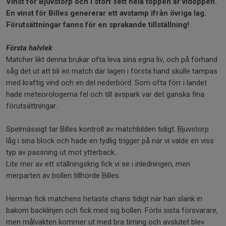
Vinst för Bjuvstorp och i stort sett hela toppen är vidöppen.
En vinst för Billes genererar ett avstamp ifrån övriga lag.
Förutsättningar fanns för en sprakande tillställning!
Första halvlek
Matcher likt denna brukar ofta leva sina egna liv, och på förhand
såg det ut att bli en match där lagen i första hand skulle tampas
med kraftig vind och en del nederbörd. Som ofta förr i landet
hade meteorologerna fel och till avspark var det ganska fina
förutsättningar.
Spelmässigt tar Billes kontroll av matchbilden tidigt. Bjuvstorp
låg i sina block och hade en tydlig trigger på när vi valde en viss
typ av passning ut mot ytterback.
Lite mer av ett ställningskrig fick vi se i inledningen, men
merparten av bollen tillhörde Billes.
Herman fick matchens hetaste chans tidigt när han slank in
bakom backlinjen och fick med sig bollen. Förbi sista försvarare,
men målvakten kommer ut med bra timing och avslutet blev