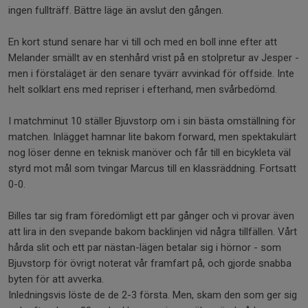
ingen fullträff. Bättre läge än avslut den gången.
En kort stund senare har vi till och med en boll inne efter att
Melander smällt av en stenhård vrist på en stolpretur av Jesper -
men i förstaläget är den senare tyvärr avvinkad för offside. Inte
helt solklart ens med repriser i efterhand, men svårbedömd.
I matchminut 10 ställer Bjuvstorp om i sin bästa omställning för
matchen. Inlägget hamnar lite bakom forward, men spektakulärt
nog löser denne en teknisk manöver och får till en bicykleta väl
styrd mot mål som tvingar Marcus till en klassräddning. Fortsatt
0-0.
Billes tar sig fram föredömligt ett par gånger och vi provar även
att lira in den svepande bakom backlinjen vid några tillfällen. Vårt
hårda slit och ett par nästan-lägen betalar sig i hörnor - som
Bjuvstorp för övrigt noterat vår framfart på, och gjorde snabba
byten för att avverka.
Inledningsvis löste de de 2-3 första. Men, skam den som ger sig