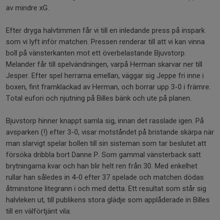
av mindre xG.
Efter dryga halvtimmen får vi till en inledande press på inspark
som vi lyft inför matchen. Pressen renderar till att vi kan vinna
boll på vänsterkanten mot ett överbelastande Bjuvstorp.
Melander får till spelvändningen, varpå Herman skarvar ner till
Jesper. Efter spel herrarna emellan, väggar sig Jeppe fri inne i
boxen, fint framklackad av Herman, och borrar upp 3-0 i främre.
Total eufori och njutning på Billes bänk och ute på planen.
Bjuvstorp hinner knappt samla sig, innan det rasslade igen. På
avsparken (!) efter 3-0, visar motståndet på bristande skärpa när
man slarvigt spelar bollen till sin sisteman som tar beslutet att
försöka dribbla bort Danne P. Som gammal vänsterback satt
brytningarna kvar och han blir helt ren från 30. Med enkelhet
rullar han således in 4-0 efter 37 spelade och matchen dödas
åtminstone litegrann i och med detta. Ett resultat som står sig
halvleken ut, till publikens stora glädje som applåderade in Billes
till en välförtjänt vila.