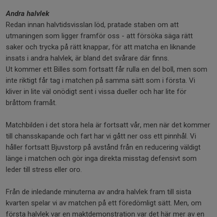
Andra halvlek
Redan innan halvtidsvisslan löd, pratade staben om att
utmaningen som ligger framför oss - att försöka säga rätt
saker och trycka på rätt knappar, för att matcha en liknande
insats i andra halvlek, är bland det svårare där finns.
Ut kommer ett Billes som fortsatt får rulla en del boll, men som
inte riktigt får tag i matchen på samma sätt som i första. Vi
kliver in lite väl onödigt sent i vissa dueller och har lite för
bråttom framåt.
Matchbilden i det stora hela är fortsatt vår, men när det kommer
till chansskapande och fart har vi gått ner oss ett pinnhål. Vi
håller fortsatt Bjuvstorp på avstånd från en reducering väldigt
länge i matchen och gör inga direkta misstag defensivt som
leder till stress eller oro.
Från de inledande minuterna av andra halvlek fram till sista
kvarten spelar vi av matchen på ett föredömligt sätt. Men, om
första halvlek var en maktdemonstration var det här mer av en