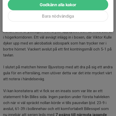
Godkänn alla kakor
Det gör ingen större påverkan på något av lagens spel och vi
håller chanserna borta från vårt mål resten av matchen. Vår fina
Bara nödvändiga
press skulle dock betala av sig ännu en gång, då vi med drygt
fem minuter kvar kliver upp när Bjuvstorp vill spela sig upp i
banan. Emil är påslagen och bryter uppspelet och tar med boll ut
i högerkorridoren. Ett väl avvägt inlägg in i boxen, där Viktor Kulle
dyker upp med en akrobatisk sidospark som han trycker ner i
bortre hörnet. Vackert avslut på ett fint kontringsmål och 5-1 på
tavlan.
I slutet på matchen hinner Bjuvstorp med att dra på sig ett andra
gula för en eftersläng, men utöver detta var det inte mycket värt
att notera i händelseväg.
Vi kan konstatera att vi fick se en insats som var lite av ett
statement från Billes sida. Ingen pardon under första halvleken
och när vi väl spräckt nollan körde vi tills pausvilan ljöd. 23-9 i
avslut, 61-39 i bollinnehav och ett komfortabelt Billesspel som
nu innebär att serien leds med
7 poäng till närmsta jagande