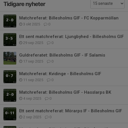
Tidigare nyheter
Matchreferat: Billesholms GIF - FC Kopparmöllan
3 okt 2025
0
Ett sent matchreferat: Ljungbyhed - Billesholms GIF
29 sep 2025
0
Guldreferatet: Billesholms GIF - IF Salamis
17 sep 2025
0
Matchreferat: Kvidinge - Billesholms GIF
11 sep 2025
0
Matchreferat: Billesholms GIF - Hasslarps BK
4 sep 2025
0
Ett sent matchreferat: Mörarps IF - Billesholms GIF
2 sep 2025
0