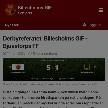
Billesholms GIF
Seniorer
Logga in
Nyheter
Derbyreferatet: Billesholms GIF -
Bjuvstorps FF
11 jun 2025
0 kommentarer
Billes tog en komfortabel seger i Derby de la communale hemma på IP
Sista omgången på första halvan, och vilken match som
vankades - hemma på Idrottsparken på nationaldagen. På
förhand en match där mycket kunde röras om i toppstriden;