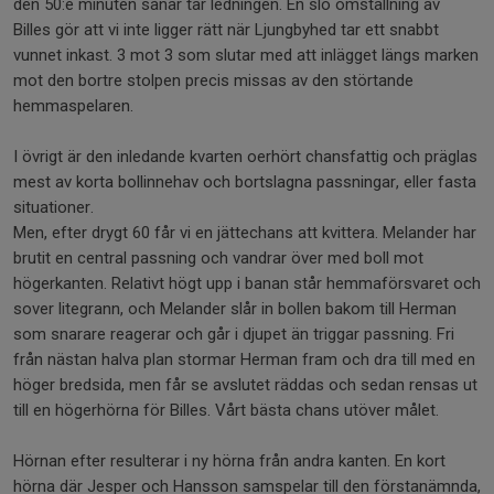
den 50:e minuten sånär tar ledningen. En slö omställning av
Billes gör att vi inte ligger rätt när Ljungbyhed tar ett snabbt
vunnet inkast. 3 mot 3 som slutar med att inlägget längs marken
mot den bortre stolpen precis missas av den störtande
hemmaspelaren.
I övrigt är den inledande kvarten oerhört chansfattig och präglas
mest av korta bollinnehav och bortslagna passningar, eller fasta
situationer.
Men, efter drygt 60 får vi en jättechans att kvittera. Melander har
brutit en central passning och vandrar över med boll mot
högerkanten. Relativt högt upp i banan står hemmaförsvaret och
sover litegrann, och Melander slår in bollen bakom till Herman
som snarare reagerar och går i djupet än triggar passning. Fri
från nästan halva plan stormar Herman fram och dra till med en
höger bredsida, men får se avslutet räddas och sedan rensas ut
till en högerhörna för Billes. Vårt bästa chans utöver målet.
Hörnan efter resulterar i ny hörna från andra kanten. En kort
hörna där Jesper och Hansson samspelar till den förstanämnda,