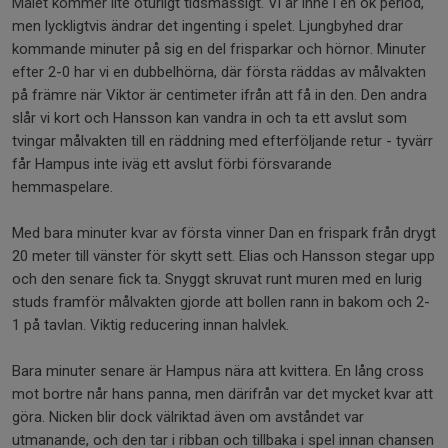
Målet kommer lite oturligt tidsmässigt. Vi är inne i en ok period,
men lyckligtvis ändrar det ingenting i spelet. Ljungbyhed drar
kommande minuter på sig en del frisparkar och hörnor. Minuter
efter 2-0 har vi en dubbelhörna, där första räddas av målvakten
på främre när Viktor är centimeter ifrån att få in den. Den andra
slår vi kort och Hansson kan vandra in och ta ett avslut som
tvingar målvakten till en räddning med efterföljande retur - tyvärr
får Hampus inte iväg ett avslut förbi försvarande
hemmaspelare.
Med bara minuter kvar av första vinner Dan en frispark från drygt
20 meter till vänster för skytt sett. Elias och Hansson stegar upp
och den senare fick ta. Snyggt skruvat runt muren med en lurig
studs framför målvakten gjorde att bollen rann in bakom och 2-
1 på tavlan. Viktig reducering innan halvlek.
Bara minuter senare är Hampus nära att kvittera. En lång cross
mot bortre når hans panna, men därifrån var det mycket kvar att
göra. Nicken blir dock välriktad även om avståndet var
utmanande, och den tar i ribban och tillbaka i spel innan chansen