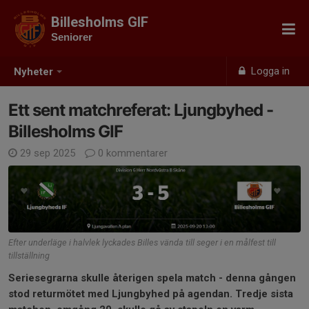
Billesholms GIF
Seniorer
Logga in
Nyheter
Ett sent matchreferat: Ljungbyhed -
Billesholms GIF
29 sep 2025
0 kommentarer
Efter underläge i halvlek lyckades Billes vända till seger i en målfest till
tillställning
Seriesegrarna skulle återigen spela match - denna gången
stod returmötet med Ljungbyhed på agendan. Tredje sista