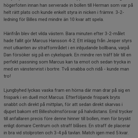
högerfoten innan han serverade in bollen till Herman som var på
helt rätt plats och kunde enkelt styra in nicken i främre. 3-2-
ledning för Billes med mindre än 10 kvar att spela.
Härifrån blev det vilda västern. Bara minuten efter 3-2-målet
hade fallit gör Marcus Hansson 4-2. Ett inlägg från Jesper styrs
mot utkanten av straffområdet i en inbjudande bollbana, varpå
Dan försöker sig på en cykelspark. En mindre ren träff blir till en
perfekt passning som Marcus kan ta emot och sedan trycka in
med en vänstervrist i bortre. Två snabba och ridå - kunde man
tro!
Ljungbyhed lyckas vaska fram en hörna där man drar på sig en
frispark i en duell mot Marcus. Efterföljande frispark bryts
snabbt och direkt på mittplan, för att sedan direkt skarvas i
djupet bakom ett Billesholmsförsvar på halvdistans. Emil trycker
till anfallaren precis före denne hinner till bollen, men för bryskt
enligt domare Centrum och straff blåses. En straff de placerar
in bra vid stolproten och 3-4 på tavlan. Match igen med 5 kvar.