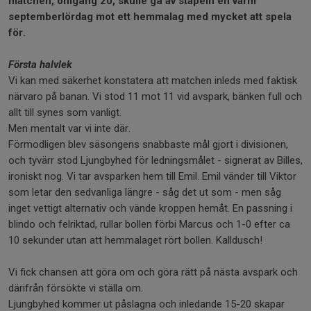
matchen, omgång 20, skulle gå av stapeln en varm
septemberlördag mot ett hemmalag med mycket att spela
för.
Första halvlek
Vi kan med säkerhet konstatera att matchen inleds med faktisk
närvaro på banan. Vi stod 11 mot 11 vid avspark, bänken full och
allt till synes som vanligt.
Men mentalt var vi inte där.
Förmodligen blev säsongens snabbaste mål gjort i divisionen,
och tyvärr stod Ljungbyhed för ledningsmålet - signerat av Billes,
ironiskt nog. Vi tar avsparken hem till Emil. Emil vänder till Viktor
som letar den sedvanliga längre - såg det ut som - men såg
inget vettigt alternativ och vände kroppen hemåt. En passning i
blindo och felriktad, rullar bollen förbi Marcus och 1-0 efter ca
10 sekunder utan att hemmalaget rört bollen. Kalldusch!
Vi fick chansen att göra om och göra rätt på nästa avspark och
därifrån försökte vi ställa om.
Ljungbyhed kommer ut påslagna och inledande 15-20 skapar