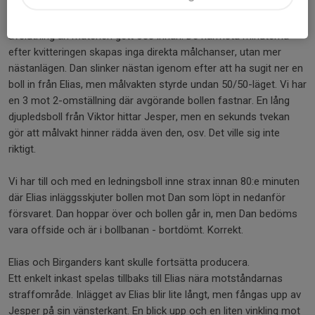
Kvitteringen skulle vara starten på en betydligt svettigare
avslutning än matchen gett oss innan. De närmsta minuterna
efter kvitteringen skapas inga direkta målchanser, utan mer
nästanlägen. Dan slinker nästan igenom efter att ha sugit ner en
boll in från Elias, men målvakten styrde undan 50/50-läget. Vi har
en 3 mot 2-omställning där avgörande bollen fastnar. En lång
djupledsboll från Viktor hittar Jesper, men en sekunds tvekan
gör att målvakt hinner rädda även den, osv. Det ville sig inte
riktigt.
Vi har till och med en ledningsboll inne strax innan 80:e minuten
där Elias inläggsskjuter bollen mot Dan som löpt in nedanför
försvaret. Dan hoppar över och bollen går in, men Dan bedöms
vara offside och är i bollbanan - bortdömt. Korrekt.
Elias och Birganders kant skulle fortsätta producera.
Ett enkelt inkast spelas tillbaks till Elias nära motståndarnas
straffområde. Inlägget av Elias blir lite långt, men fångas upp av
Jesper på sin vänsterkant. En blick upp och en liten vinkling mot