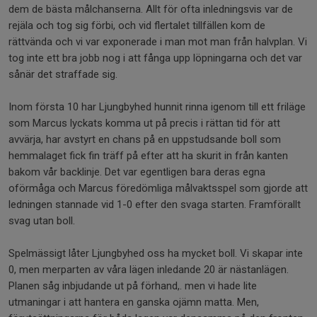
dem de bästa målchanserna. Allt för ofta inledningsvis var de
rejäla och tog sig förbi, och vid flertalet tillfällen kom de
rättvända och vi var exponerade i man mot man från halvplan. Vi
tog inte ett bra jobb nog i att fånga upp löpningarna och det var
sånär det straffade sig.
Inom första 10 har Ljungbyhed hunnit rinna igenom till ett friläge
som Marcus lyckats komma ut på precis i rättan tid för att
avvärja, har avstyrt en chans på en uppstudsande boll som
hemmalaget fick fin träff på efter att ha skurit in från kanten
bakom vår backlinje. Det var egentligen bara deras egna
oförmåga och Marcus föredömliga målvaktsspel som gjorde att
ledningen stannade vid 1-0 efter den svaga starten. Framförallt
svag utan boll.
Spelmässigt låter Ljungbyhed oss ha mycket boll. Vi skapar inte
0, men merparten av våra lägen inledande 20 är nästanlägen.
Planen såg inbjudande ut på förhand,. men vi hade lite
utmaningar i att hantera en ganska ojämn matta. Men,