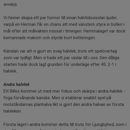
avvärjs.
Vi hinner skapa ett par hörnor till innan halvtidsvisslan ljuder,
varpå en Herman får en chans att med vänstern styra in bollen i
mål efter att målvakten missat i timingen. Hemmalaget var dock
bemannade makom och styrde bort kvitteringen.
Känslan var att vi gjort en svag halvlek, trots ett spelövertag
som var tydligt. Men vi hade ett par växlar till i oss. Den dåliga
starten hade dock lagt grunden för underläge efter 45. 2-1 i
halvlek.
Andra halvlek
Ett Billes kommer ut med mer fokus och skärpa i andra halvlek -
föga förvånande kanske. Men vi etablerar snabbt spel på
motståndarnas planhalva likt vi gjort den andra halvan av första
halvleken.
Första läget i andra kommer detta till trots för Ljungbyhed, som i