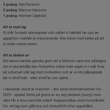
3 poäng:
Dan Persson
2 poäng:
Marcus Hansson
1 poäng:
Herman Liljekvist
Att ta med sig
Vi står fortsatt obesegrade och sättet vi faktiskt tar oss an
uppgiften i halvlek är imponerande. Inte minst med tanke på att
vi redan vunnit serien.
Att ta lärdom av
Det känns kanske ganska givet att vi behöver vara mer påslagna
om vi ska behålla den förlustfria sviten hela vägen in i mål. Kvar
på schemat står lag med motivation och är vi inte påkopplade
blir vi straffade - eller straffar oss själva.
I skrivande stund är matchen - den sista hemmamatchen för
2025 - spelad. Detta på grund av en seg skribent (sorry), men
sånt får vi leva med helt enkelt. Kopparmöllan stod motståndet
för: ett lag som gått bra och förlustfritt efter uppehållet.