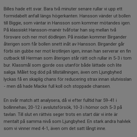
Billes hade ett svar. Bara två minuter senare rullar vi upp ett
formidabelt anfall längs högerkanten. Hansson vänder ut bollen
till Biggie, som väntar in Hansson som kommer mötandes igen.
På klassiskt Hansson-manér tvåfotar han sig mellan två
försvare och ner mot dödlinjen. På insidan kommer Birgander
återigen som får bollen snett inåt av Hansson. Birgander går
förbi sin gubbe ner mot krotlinjen igen, innan han serverar en fin
cutback till Herman som återigen står rätt och rullar in 5-3 i tom
bur. Klassmål som gjorde oss utanför både lättade och lite
saliga. Målet tog död på tillställningen, även om Ljungbyhed
lyckas få en skaplig chans för reducering strax innan slutvisslan
- men då hade Macke full koll och stoppade chansen.
En svår match att analysera, då vi efter fulltid har 59-41 i
bollinnehav, 20-12 i avslutsförsök, 10-3 i hörnor och 5-3 på
tavlan. Till slut en rättvis seger trots en start där vi inte är
mentalt på samma nivå som Ljungbyhed. En stark andra halvlek
som vi vinner med 4-1, även om det satt långt inne.