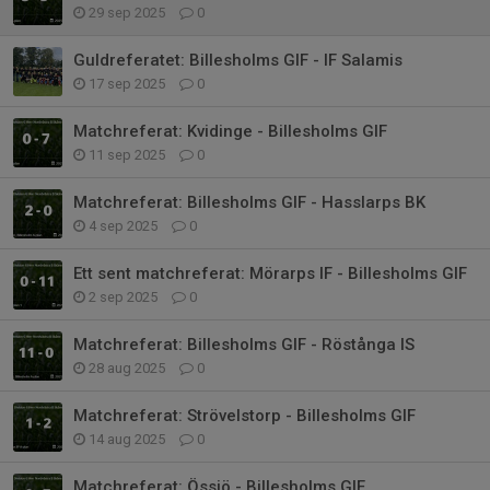
29 sep 2025
0
Guldreferatet: Billesholms GIF - IF Salamis
17 sep 2025
0
Matchreferat: Kvidinge - Billesholms GIF
11 sep 2025
0
Matchreferat: Billesholms GIF - Hasslarps BK
4 sep 2025
0
Ett sent matchreferat: Mörarps IF - Billesholms GIF
2 sep 2025
0
Matchreferat: Billesholms GIF - Röstånga IS
28 aug 2025
0
Matchreferat: Strövelstorp - Billesholms GIF
14 aug 2025
0
Matchreferat: Össjö - Billesholms GIF