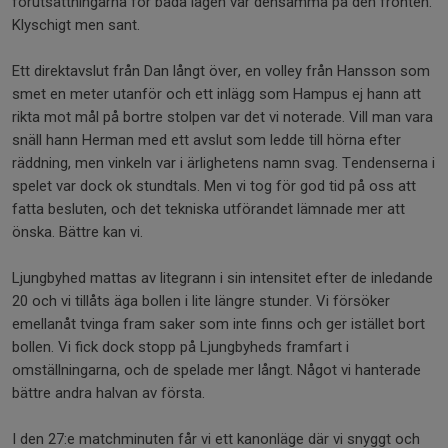
förutsättningarna för båda lagen var densamma på den fronten.
Klyschigt men sant.
Ett direktavslut från Dan långt över, en volley från Hansson som
smet en meter utanför och ett inlägg som Hampus ej hann att
rikta mot mål på bortre stolpen var det vi noterade. Vill man vara
snäll hann Herman med ett avslut som ledde till hörna efter
räddning, men vinkeln var i ärlighetens namn svag. Tendenserna i
spelet var dock ok stundtals. Men vi tog för god tid på oss att
fatta besluten, och det tekniska utförandet lämnade mer att
önska. Bättre kan vi.
Ljungbyhed mattas av litegrann i sin intensitet efter de inledande
20 och vi tillåts äga bollen i lite längre stunder. Vi försöker
emellanåt tvinga fram saker som inte finns och ger istället bort
bollen. Vi fick dock stopp på Ljungbyheds framfart i
omställningarna, och de spelade mer långt. Något vi hanterade
bättre andra halvan av första.
I den 27:e matchminuten får vi ett kanonläge där vi snyggt och