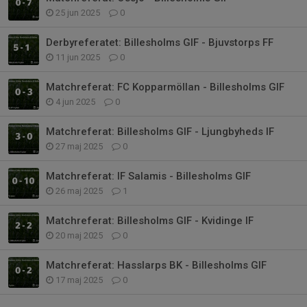
25 jun 2025
0
Derbyreferatet: Billesholms GIF - Bjuvstorps FF
11 jun 2025
0
Matchreferat: FC Kopparmöllan - Billesholms GIF
4 jun 2025
0
Matchreferat: Billesholms GIF - Ljungbyheds IF
27 maj 2025
0
Matchreferat: IF Salamis - Billesholms GIF
26 maj 2025
1
Matchreferat: Billesholms GIF - Kvidinge IF
20 maj 2025
0
Matchreferat: Hasslarps BK - Billesholms GIF
17 maj 2025
0