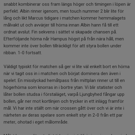
snabbt kombinerar oss fram längs höger och timingen i löpen är
perfekt. Albin rinner igenom, men touch nummer 2 blir lite för
lång och likt Marcus tidigare i matchen kommer hemmalagets
målvakt ut och avvärjer till hörna innan Albin hann få till ett
ordnat avslut. Fin sekvens i sättet vi skapade chansen på.
Efterföljande hörna når Hampus högst på från nära håll, men
kommer inte över bollen tillräckligt för att styra bollen under
ribban. 1-0 fortsatt.
Väldigt typiskt för matchen så ger vi lite väl enkelt bort en hörna
när vi tagit oss in i matchen och börjat dominera den även i
spelet. En misslyckad hemåtpass från mittplan rinner ut till en
högerhörna som knorras in i bortre ytan. Vi blir statister och
låter bollen studsa i förstaläget, varpå Ljungbyhed fångar upp
bollen, går ner mot kortlinjen och trycker in ett inlägg framför
mål. Vi har inte ställt om när crossen gått över och vi är inte i
närheten av deras spelare som enkelt styr in 2-0 från ett par
meter, ohotad i eget målområde.