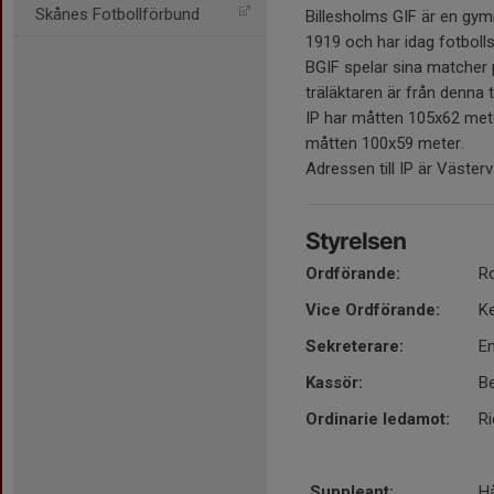
Skånes Fotbollförbund
Billesholms GIF är en gym
1919 och har idag fotboll
BGIF spelar sina matcher 
träläktaren är från denna t
IP har måtten 105x62 mete
måtten 100x59 meter.
Adressen till IP är Väster
Styrelsen
Ordförande:
R
Vice Ordförande:
K
Sekreterare:
E
Kassör:
B
Ordinarie ledamot:
Ri
Suppleant:
H