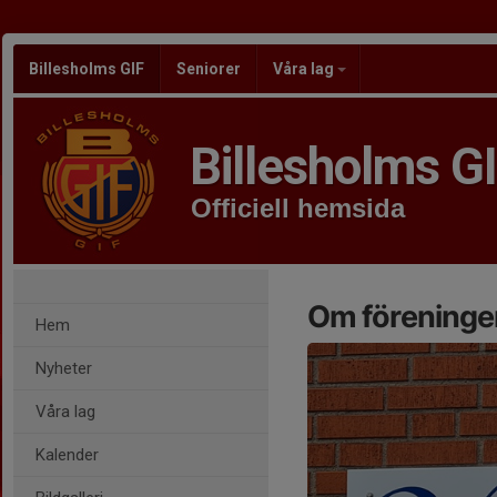
Billesholms GIF
Seniorer
Våra lag
Billesholms G
Officiell hemsida
Om föreninge
Hem
Nyheter
Våra lag
Kalender