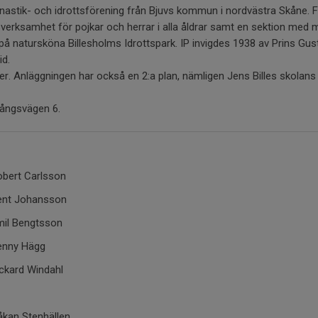
nastik- och idrottsförening från Bjuvs kommun i nordvästra Skåne. 
sverksamhet för pojkar och herrar i alla åldrar samt en sektion med
på natursköna Billesholms Idrottspark. IP invigdes 1938 av Prins Gus
id.
r. Anläggningen har också en 2:a plan, nämligen Jens Billes skolans
vångsvägen 6.
obert Carlsson
ent Johansson
mil Bengtsson
enny Hägg
ckard Windahl
åkan Stenhällen