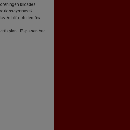
Föreningen bildades
 motionsgymnastik.
tav Adolf och den fina
 gräsplan. JB-planen har