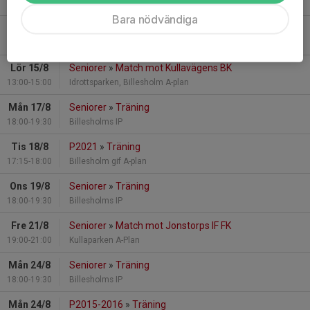
18:00-19:30
Billesholms IP
Bara nödvändiga
Tor 13/8
Seniorer
»
Träning
18:00-19:30
Billesholms IP
Lör 15/8
Seniorer
»
Match mot Kullavägens BK
13:00-15:00
Idrottsparken, Billesholm A-plan
Mån 17/8
Seniorer
»
Träning
18:00-19:30
Billesholms IP
Tis 18/8
P2021
»
Träning
17:15-18:00
Billesholm gif A-plan
Ons 19/8
Seniorer
»
Träning
18:00-19:30
Billesholms IP
Fre 21/8
Seniorer
»
Match mot Jonstorps IF FK
19:00-21:00
Kullaparken A-Plan
Mån 24/8
Seniorer
»
Träning
18:00-19:30
Billesholms IP
Mån 24/8
P2015-2016
»
Träning