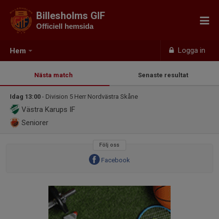
Billesholms GIF
Officiell hemsida
Logga in
Hem
Nästa match
Senaste resultat
Idag 13:00
- Division 5 Herr Nordvästra Skåne
Västra Karups IF
Seniorer
Följ oss
Facebook