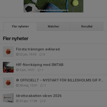
Fler nyheter
Matcher
Resultat
Fler nyheter
Första träningen avklarad.
22 jun, 19:35
0
HIF-Norrköping med SMTAB
5 jun, 14:21
1
⚽ OFFICIELLT – NYSTART FÖR BILLESHOLMS GIF P2015/2016 ⚽
28 maj, 15:01
1
Idrottsrabatten våren 2026
20 apr, 17:38
0