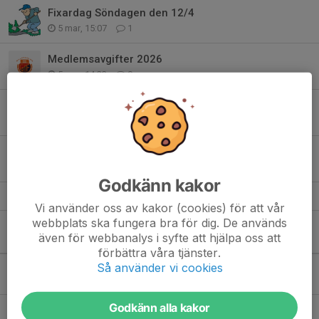
Fixardag Söndagen den 12/4
5 mar, 15:07
1
Medlemsavgifter 2026
5 mar, 14:23
0
Ungdoms-overall till kampanjpris på klubbkvällen
16 feb, 13:53
0
Klubbkväll 26/2 med Syd-Sport ATT-One
16 feb, 13:25
0
Godkänn kakor
Vi använder oss av kakor (cookies) för att vår
webbplats ska fungera bra för dig. De används
även för webbanalys i syfte att hjälpa oss att
Kommande aktiviteter
förbättra våra tjänster.
Så använder vi cookies
Lör 8/8
Seniorer
»
Match mot Västra Karups IF
13:00-15:00
Västra Karups IP A-plan
Godkänn alla kakor
Tis 11/8
Seniorer
»
Träning