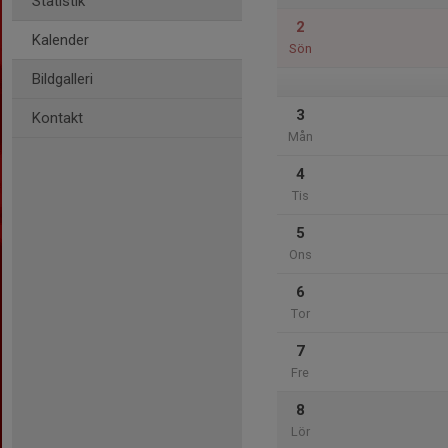
Statistik
2
Kalender
Sön
Bildgalleri
3
Kontakt
Mån
4
Tis
5
Ons
6
Tor
7
Fre
8
Lör