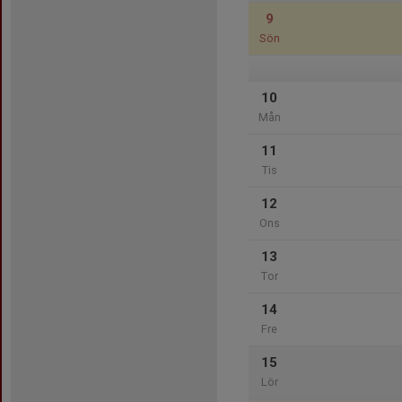
9
Sön
10
Mån
11
Tis
12
Ons
13
Tor
14
Fre
15
Lör