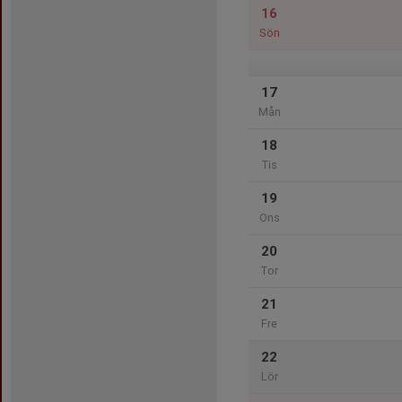
16
Sön
17
Mån
18
Tis
19
Ons
20
Tor
21
Fre
22
Lör