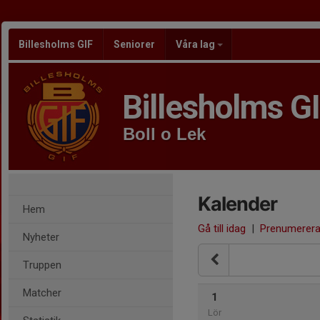
Billesholms GIF
Seniorer
Våra lag
Billesholms G
Boll o Lek
Kalender
Hem
Gå till idag
|
Prenumerer
Nyheter
Truppen
Matcher
1
Lör