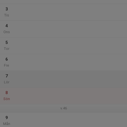
3
Tis
4
Ons
5
Tor
6
Fre
7
Lör
8
Sön
v.46
9
Mån