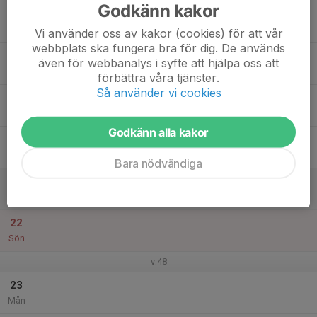
Godkänn kakor
17
Tis
Vi använder oss av kakor (cookies) för att vår
webbplats ska fungera bra för dig. De används
18
även för webbanalys i syfte att hjälpa oss att
Ons
förbättra våra tjänster.
Så använder vi cookies
19
Tor
Godkänn alla kakor
20
Fre
Bara nödvändiga
21
Lör
22
Sön
v.48
23
Mån