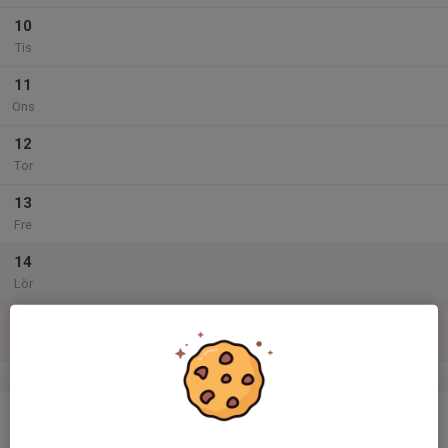
10
Tis
11
Ons
12
Tor
13
Fre
14
Lör
15
Sön
v.47
16
Mån