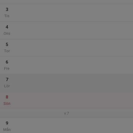
3
Tis
4
Ons
5
Tor
6
Fre
7
Lör
8
Sön
v.7
9
Mån