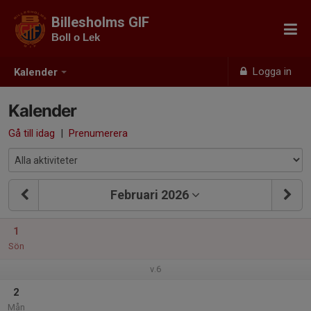
Billesholms GIF
Boll o Lek
Logga in
Kalender
Kalender
Gå till idag
|
Prenumerera
Februari 2026
1
Sön
v.6
2
Mån