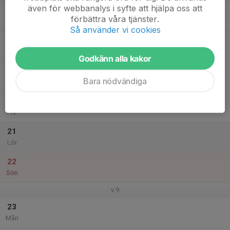
även för webbanalys i syfte att hjälpa oss att
17
förbättra våra tjänster.
Tis
Så använder vi cookies
18
Ons
Godkänn alla kakor
19
Bara nödvändiga
Tor
20
Fre
21
Lör
22
Sön
v.9
23
Mån