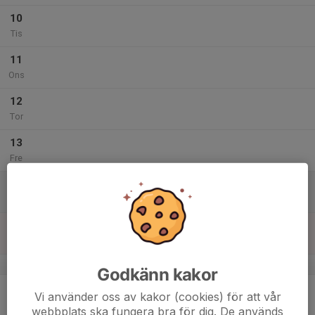
10
Tis
11
Ons
12
Tor
13
Fre
14
Lör
15
Sön
v.8
Godkänn kakor
16
Vi använder oss av kakor (cookies) för att vår
Mån
webbplats ska fungera bra för dig. De används