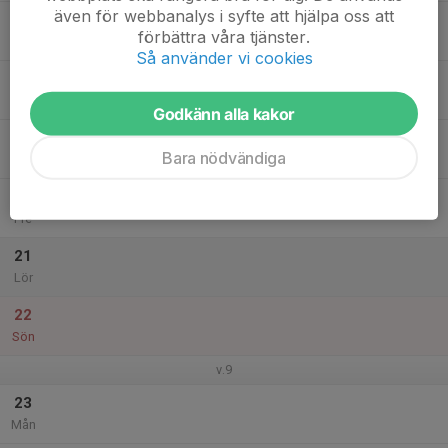
även för webbanalys i syfte att hjälpa oss att
17
förbättra våra tjänster.
Tis
Så använder vi cookies
18
Ons
Godkänn alla kakor
19
Bara nödvändiga
Tor
20
Fre
21
Lör
22
Sön
v.9
23
Mån