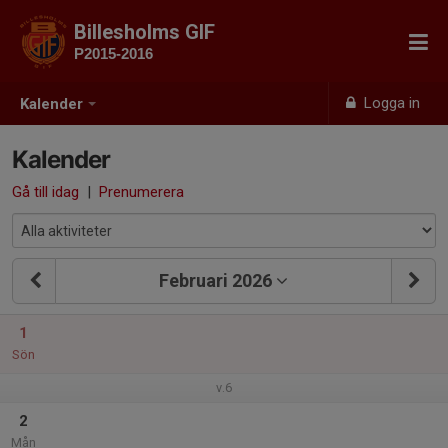
Billesholms GIF
P2015-2016
Logga in
Kalender
Kalender
Gå till idag
|
Prenumerera
Februari 2026
1
Sön
v.6
2
Mån