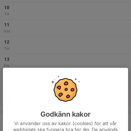
10
Tis
11
Ons
12
Tor
13
Fre
14
Lör
15
Sön
v.8
Godkänn kakor
16
Vi använder oss av kakor (cookies) för att vår
Mån
webbplats ska fungera bra för dig. De används