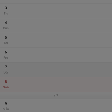
3
Tis
4
Ons
5
Tor
6
Fre
7
Lör
8
Sön
v.7
9
Mån