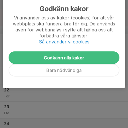
Lör
Godkänn kakor
18
Vi använder oss av kakor (cookies) för att vår
Sön
webbplats ska fungera bra för dig. De används
även för webbanalys i syfte att hjälpa oss att
v.4
förbättra våra tjänster.
19
Så använder vi cookies
Mån
20
Godkänn alla kakor
Tis
Bara nödvändiga
21
Ons
22
Tor
23
Fre
24