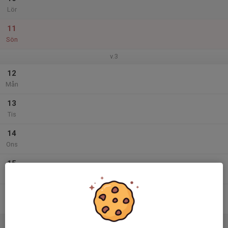
Lör
11
Sön
v.3
12
Mån
13
Tis
14
Ons
15
Tor
16
Fre
17