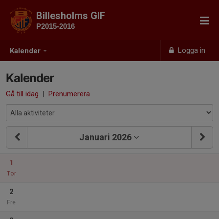
Billesholms GIF
P2015-2016
Logga in
Kalender
Kalender
Gå till idag
|
Prenumerera
Januari 2026
1
Tor
2
Fre