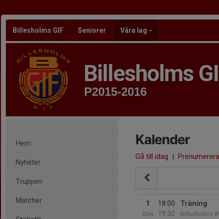
Billesholms GIF
Seniorer
Våra lag
Billesholms G
P2015-2016
Kalender
Hem
Gå till idag
|
Prenumerer
Nyheter
Truppen
Matcher
1
18:00
Träning
19:30
Ons
Billesholms I