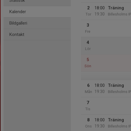
Statistik
2
18:00
Träning
Kalender
19:30
Tor
Billesholms I
Bildgalleri
3
Fre
Kontakt
4
Lör
5
Sön
6
18:00
Träning
19:30
Mån
Billesholms I
7
Tis
8
18:00
Träning
19:30
Ons
Billesholms I